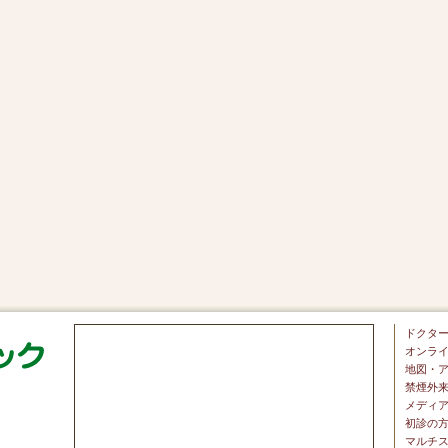
ドクタ
オンラ
地図・
禁煙外
メディ
初診の
マルチス