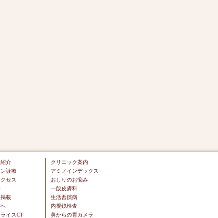
ー紹介
クリニック案内
イン診療
アミノインデックス
アクセス
おしりのお悩み
来
一般皮膚科
ア掲載
生活習慣病
方へ
内視鏡検査
ライスCT
鼻からの胃カメラ