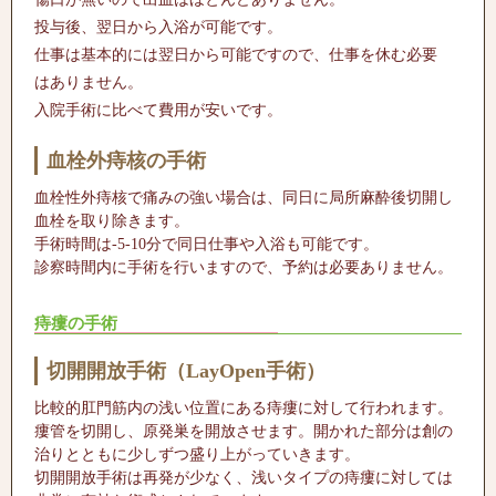
投与後、翌日から入浴が可能です。
仕事は基本的には翌日から可能ですので、仕事を休む必要
はありません。
入院手術に比べて費用が安いです。
血栓外痔核の手術
血栓性外痔核で痛みの強い場合は、同日に局所麻酔後切開し
血栓を取り除きます。
手術時間は-5-10分で同日仕事や入浴も可能です。
診察時間内に手術を行いますので、予約は必要ありません。
痔瘻の手術
切開開放手術（LayOpen手術）
比較的肛門筋内の浅い位置にある痔瘻に対して行われます。
瘻管を切開し、原発巣を開放させます。開かれた部分は創の
治りとともに少しずつ盛り上がっていきます。
切開開放手術は再発が少なく、浅いタイプの痔瘻に対しては