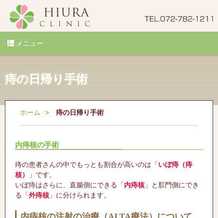
メニュー
痔の日帰り手術
ホーム
痔の日帰り手術
内痔核の手術
痔の患者さんの中でもっとも割合が高いのは「
いぼ痔（痔
核）
」です。
いぼ痔はさらに、直腸側にできる「
内痔核
」と肛門側にでき
る「
外痔核
」に分けられます。
内痔核の注射の治療（ALTA療法）について