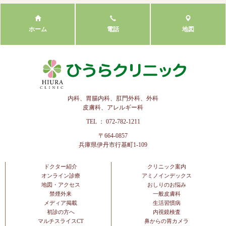
ホーム
電話
地図
内科、胃腸内科、肛門外科、外科
皮膚科、アレルギー科
TEL ： 072-782-1211
〒664-0857
兵庫県伊丹市行基町1-109
ドクター紹介
クリニック案内
オンライン診療
アミノインデックス
地図・アクセス
おしりのお悩み
禁煙外来
一般皮膚科
メディア掲載
生活習慣病
初診の方へ
内視鏡検査
マルチスライスCT
鼻からの胃カメラ