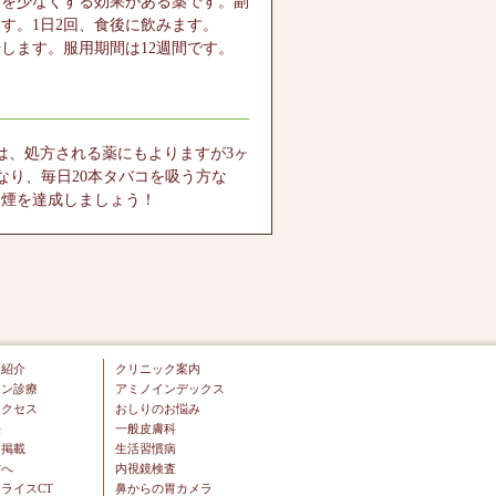
）を少なくする効果がある薬です。副
す。1日2回、食後に飲みます。
します。服用期間は12週間です。
は、処方される薬にもよりますが3ヶ
円となり、毎日20本タバコを吸う方な
禁煙を達成しましょう！
ー紹介
クリニック案内
イン診療
アミノインデックス
アクセス
おしりのお悩み
来
一般皮膚科
ア掲載
生活習慣病
方へ
内視鏡検査
ライスCT
鼻からの胃カメラ