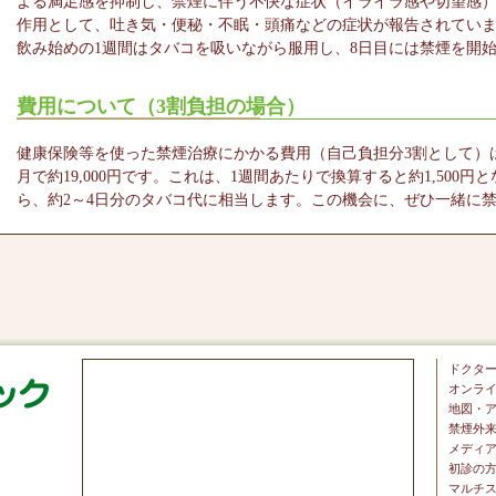
よる満足感を抑制し、禁煙に伴う不快な症状（イライラ感や切望感
作用として、吐き気・便秘・不眠・頭痛などの症状が報告されていま
飲み始めの1週間はタバコを吸いながら服用し、8日目には禁煙を開始
費用について（3割負担の場合）
健康保険等を使った禁煙治療にかかる費用（自己負担分3割として）
月で約19,000円です。これは、1週間あたりで換算すると約1,500
ら、約2～4日分のタバコ代に相当します。この機会に、ぜひ一緒に
ドクタ
オンラ
地図・
禁煙外
メディ
初診の
マルチス