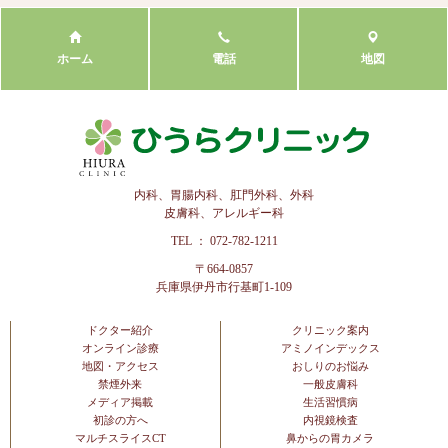
ホーム
電話
地図
内科、胃腸内科、肛門外科、外科
皮膚科、アレルギー科
TEL ： 072-782-1211
〒664-0857
兵庫県伊丹市行基町1-109
ドクター紹介
クリニック案内
オンライン診療
アミノインデックス
地図・アクセス
おしりのお悩み
禁煙外来
一般皮膚科
メディア掲載
生活習慣病
初診の方へ
内視鏡検査
マルチスライスCT
鼻からの胃カメラ